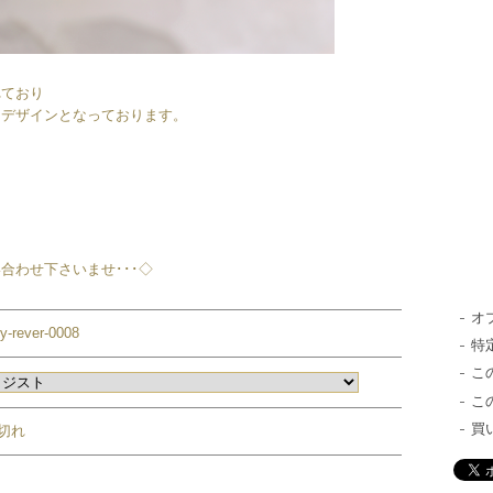
れており
るデザインとなっております。
。
合わせ下さいませ･･･◇
オ
-y-rever-0008
特
こ
こ
買
切れ