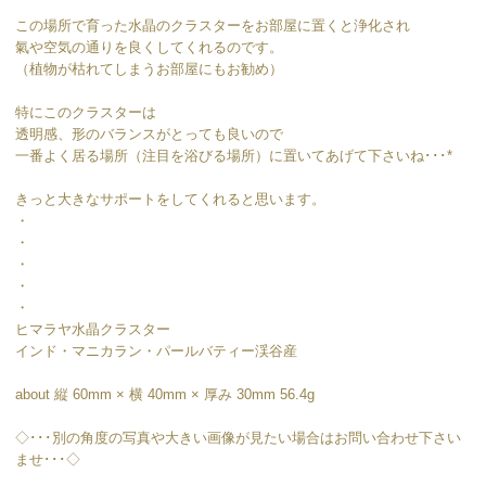
この場所で育った水晶のクラスターをお部屋に置くと浄化され
氣や空気の通りを良くしてくれるのです。
（植物が枯れてしまうお部屋にもお勧め）
特にこのクラスターは
透明感、形のバランスがとっても良いので
一番よく居る場所（注目を浴びる場所）に置いてあげて下さいね･･･*
きっと大きなサポートをしてくれると思います。
・
・
・
・
・
ヒマラヤ水晶クラスター
インド・マニカラン・パールバティー渓谷産
about 縦 60mm × 横 40mm × 厚み 30mm 56.4g
◇･･･別の角度の写真や大きい画像が見たい場合はお問い合わせ下さい
ませ･･･◇