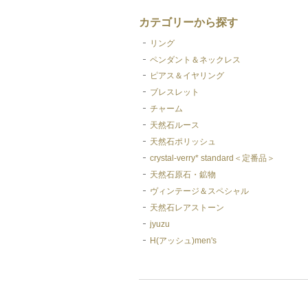
カテゴリーから探す
リング
ペンダント＆ネックレス
ピアス＆イヤリング
ブレスレット
チャーム
天然石ルース
天然石ポリッシュ
crystal-verry* standard＜定番品＞
天然石原石・鉱物
ヴィンテージ＆スペシャル
天然石レアストーン
jyuzu
H(アッシュ)men's