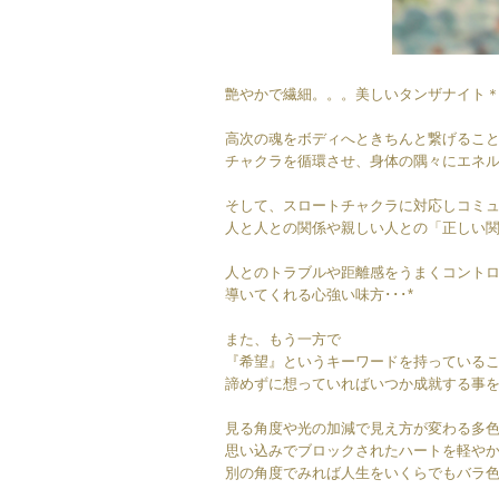
艶やかで繊細。。。美しいタンザナイト
高次の魂をボディへときちんと繋げるこ
チャクラを循環させ、身体の隅々にエネ
そして、スロートチャクラに対応しコミ
人と人との関係や親しい人との「正しい関
人とのトラブルや距離感をうまくコント
導いてくれる心強い味方･･･*
また、もう一方で
『希望』というキーワードを持っている
諦めずに想っていればいつか成就する事
見る角度や光の加減で見え方が変わる多
思い込みでブロックされたハートを軽や
別の角度でみれば人生をいくらでもバラ