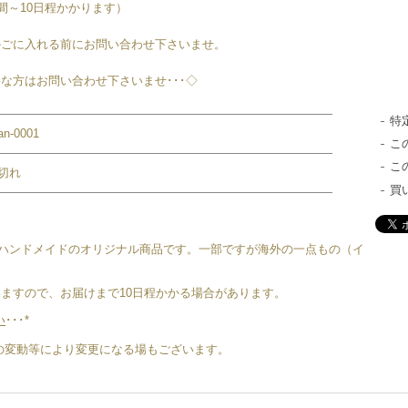
間～10日程かかります）
かごに入れる前にお問い合わせ下さいませ。
な方はお問い合わせ下さいませ･･･◇
特
tan-0001
こ
こ
切れ
買
は、すべてハンドメイドのオリジナル商品です。一部ですが海外の一点もの（イ
ますので、お届けまで10日程かかる場合があります。
い
･･･*
地金の変動等により変更になる場もございます。