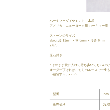
ハーキマーダイヤモンド 水晶
アメリカ ニューヨーク州 ハーキマー産
ストーンのサイズ
about 縦 11mm × 横 8mm × 厚み 6mm
2.67ct
原石付き
* そのまま袋に入れて持ち歩いてもいいで
オーダー頂ければこちらのルースで一生
ご相談下さい･･･◇
型番
loos
販売価格
32,