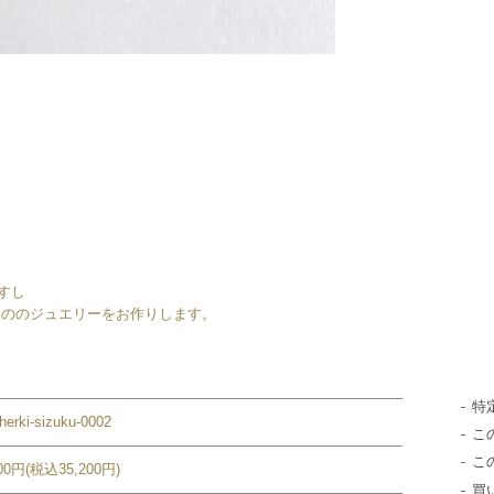
すし
もののジュエリーをお作りします。
特
-herki-sizuku-0002
こ
こ
000円(税込35,200円)
買