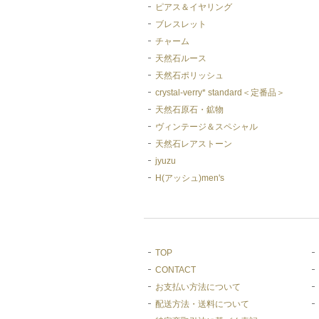
ピアス＆イヤリング
ブレスレット
チャーム
天然石ルース
天然石ポリッシュ
crystal-verry* standard＜定番品＞
天然石原石・鉱物
ヴィンテージ＆スペシャル
天然石レアストーン
jyuzu
H(アッシュ)men's
TOP
CONTACT
お支払い方法について
配送方法・送料について