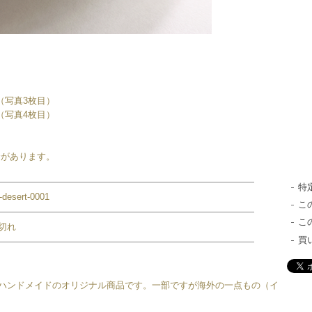
9mm（写真3枚目）
8mm（写真4枚目）
合があります。
特
-desert-0001
こ
こ
切れ
買
は、すべてハンドメイドのオリジナル商品です。一部ですが海外の一点もの（イ