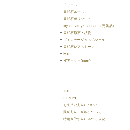
チャーム
天然石ルース
天然石ポリッシュ
crystal-verry* standard＜定番品＞
天然石原石・鉱物
ヴィンテージ＆スペシャル
天然石レアストーン
jyuzu
H(アッシュ)men's
TOP
CONTACT
お支払い方法について
配送方法・送料について
特定商取引法に基づく表記