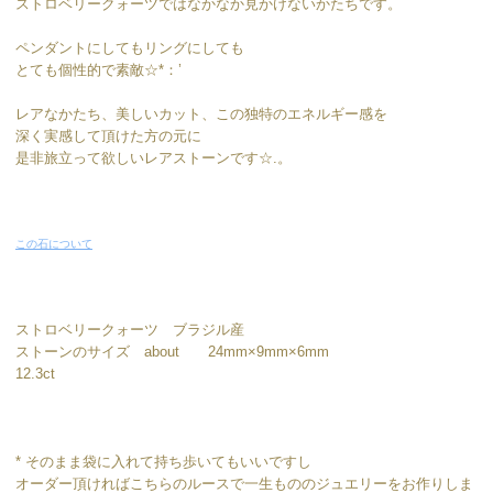
ストロベリークォーツではなかなか見かけないかたちです。
ペンダントにしてもリングにしても
とても個性的で素敵☆*：’
レアなかたち、美しいカット、この独特のエネルギー感を
深く実感して頂けた方の元に
是非旅立って欲しいレアストーンです☆.。
この石について
ストロベリークォーツ ブラジル産
ストーンのサイズ about 24mm×9mm×6mm
12.3ct
* そのまま袋に入れて持ち歩いてもいいですし
オーダー頂ければこちらのルースで一生もののジュエリーをお作りしま